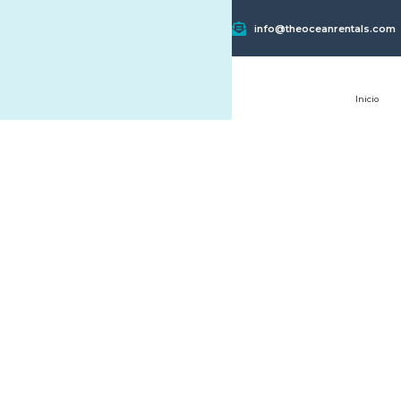
info@theoceanrentals.com
Inicio
Alquiler Zona 